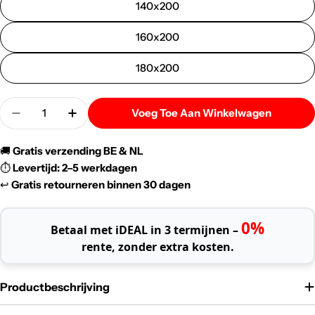
140x200
160x200
180x200
Menigte
Voeg Toe Aan Winkelwagen
Verlaag De Hoeveelheid Voor BSS Beddıng | Breda 
Verhoog De Hoeveelheid Voor BSS Beddın
🚚
Gratis verzending BE & NL
⏱️
Levertijd: 2–5 werkdagen
↩️
Gratis retourneren binnen 30 dagen
0%
Betaal met iDEAL in 3 termijnen –
rente, zonder extra kosten.
Productbeschrijving