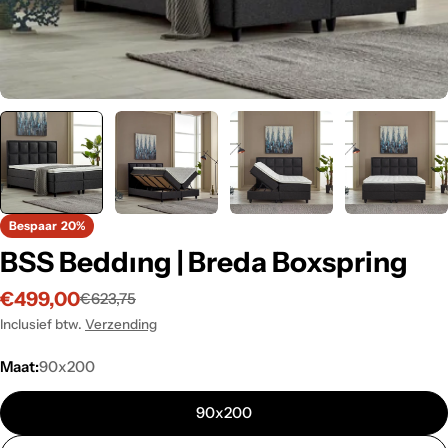
Bespaar
20%
BSS Beddıng | Breda Boxspring
€499,00
€623,75
Verkoopprijs
Normale
prijs
Inclusief btw.
Verzending
Maat:
90x200
90x200