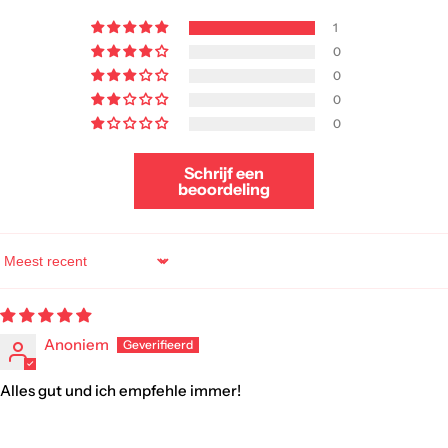
1
0
0
0
0
Schrijf een
beoordeling
Sort by
Anoniem
Alles gut und ich empfehle immer!