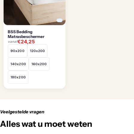
n
g
:
BSS Bedding
Matrasbeschermer
€24,25
vanaf
90x200
120x200
140x200
160x200
180x200
Veelgestelde vragen
Alles wat u moet weten