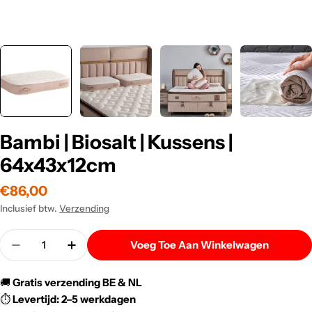
Bambi | Biosalt | Kussens |
64x43x12cm
Normale
€86,00
prijs
Inclusief btw.
Verzending
Menigte
Voeg Toe Aan Winkelwagen
Verlaag De Hoeveelheid Voor Bambi | Biosalt | Kus
Verhoog De Hoeveelheid Voor Bambi | Bio
🚚
Gratis verzending BE & NL
⏱️
Levertijd: 2–5 werkdagen