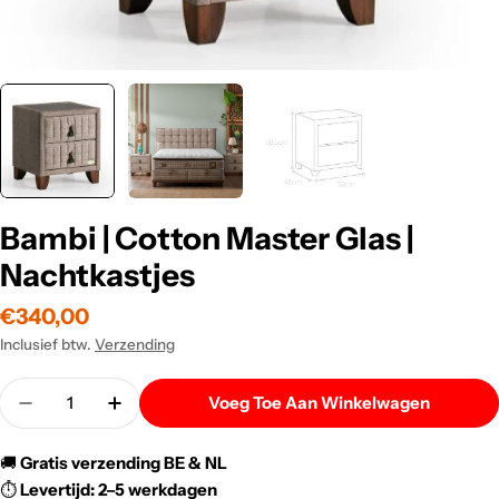
Bambi | Cotton Master Glas |
Nachtkastjes
Normale
€340,00
prijs
Inclusief btw.
Verzending
Menigte
Voeg Toe Aan Winkelwagen
Verlaag De Hoeveelheid Voor Bambi | Cotton Maste
Verhoog De Hoeveelheid Voor Bambi | Cot
🚚
Gratis verzending BE & NL
⏱️
Levertijd: 2–5 werkdagen