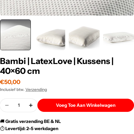
Bambi | LatexLove | Kussens |
40×60 cm
Normale
€50,00
prijs
Inclusief btw.
Verzending
Menigte
Voeg Toe Aan Winkelwagen
Verlaag De Hoeveelheid Voor Bambi | LatexLove | 
Verhoog De Hoeveelheid Voor Bambi | La
🚚
Gratis verzending BE & NL
⏱️
Levertijd: 2–5 werkdagen