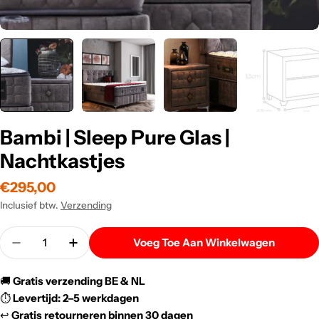
Bambi | Sleep Pure Glas |
Nachtkastjes
Normale
€295,00
prijs
Inclusief btw.
Verzending
Menigte
Voeg Toe Aan Winkelwagen
Verlaag De Hoeveelheid Voor Bambi | Sleep Pure Gl
Verhoog De Hoeveelheid Voor Bambi | Sle
🚚
Gratis verzending BE & NL
⏱️
Levertijd: 2–5 werkdagen
↩️
Gratis retourneren binnen 30 dagen