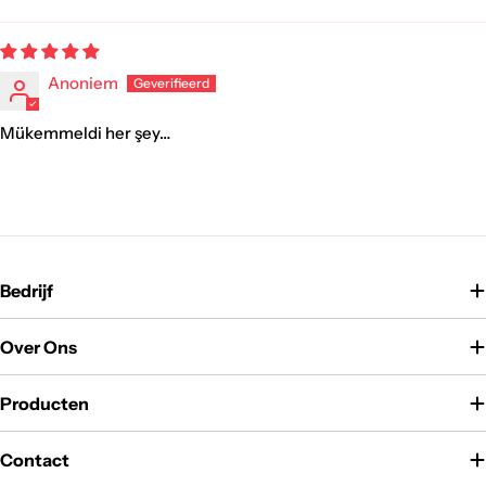
Sort by
Anoniem
Mükemmeldi her şey…
Bedrijf
Over Ons
Producten
Contact