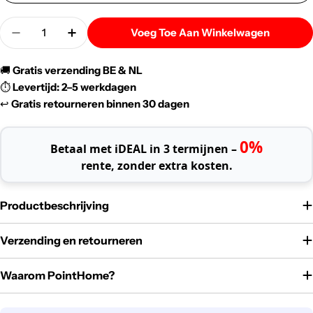
Menigte
Voeg Toe Aan Winkelwagen
Verlaag De Hoeveelheid Voor BSS Bedding | Fluffy 
Verhoog De Hoeveelheid Voor BSS Bedding
🚚
Gratis verzending BE & NL
⏱️
Levertijd: 2–5 werkdagen
↩️
Gratis retourneren binnen 30 dagen
0%
Betaal met iDEAL in 3 termijnen –
rente, zonder extra kosten.
Productbeschrijving
Verzending en retourneren
Waarom PointHome?