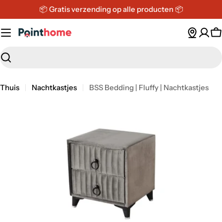
Ga
📦 Gratis verzending op alle producten 📦
direct
naar
W
de
inhoud
Zoeken
Thuis
Nachtkastjes
BSS Bedding | Fluffy | Nachtkastjes
Ga
direct
naar
productinformatie
Open de media 0 in een modaal venster.