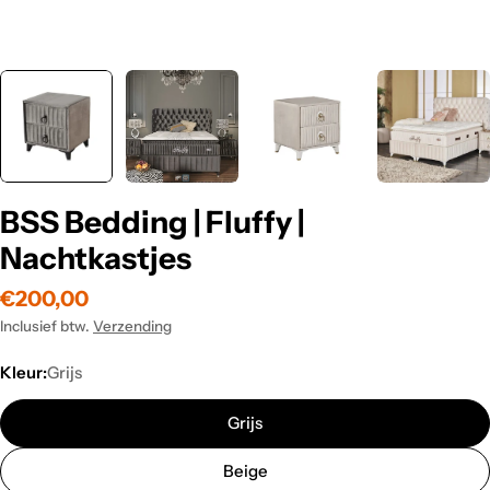
BSS Bedding | Fluffy |
Nachtkastjes
Normale
€200,00
prijs
Inclusief btw.
Verzending
Kleur:
Grijs
Grijs
Beige