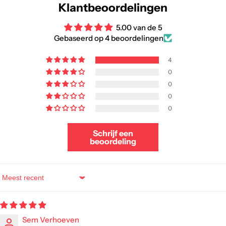
Klantbeoordelingen
5.00 van de 5
Gebaseerd op 4 beoordelingen
4
0
0
0
0
Schrijf een
beoordeling
Sort by
Sem Verhoeven