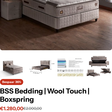
Bespaar
36%
BSS Bedding | Wool Touch |
Boxspring
€1.280,00
€2.000,00
Verkoopprijs
Normale